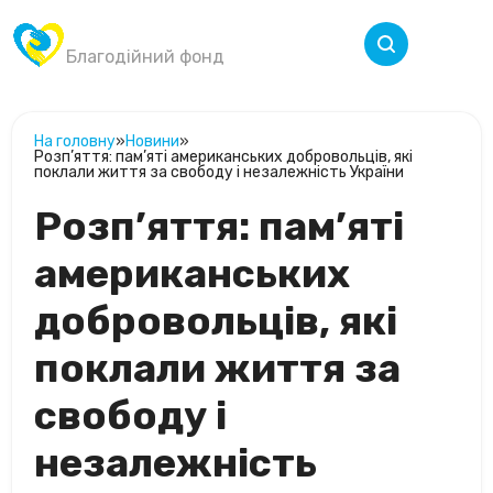
Крила Перемоги
Меню
Благодійний фонд
На головну
»
Новини
»
Розп’яття: пам’яті американських добровольців, які
поклали життя за свободу і незалежність України
Розп’яття: пам’яті
американських
добровольців, які
поклали життя за
свободу і
незалежність