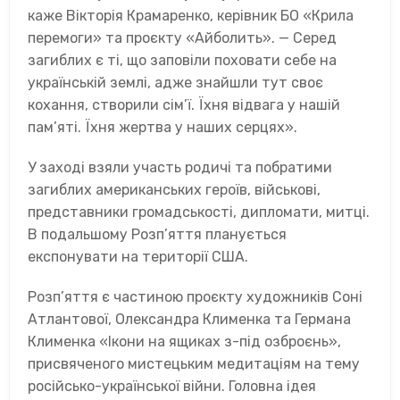
каже Вікторія Крамаренко, керівник БО «Крила
перемоги» та проєкту «Айболить». — Серед
загиблих є ті, що заповіли поховати себе на
українській землі, адже знайшли тут своє
кохання, створили сім’ї. Їхня відвага у нашій
пам’яті. Їхня жертва у наших серцях».
У заході взяли участь родичі та побратими
загиблих американських героїв, військові,
представники громадськості, дипломати, митці.
В подальшому Розп’яття планується
експонувати на території США.
Розп’яття є частиною проєкту художників Соні
Атлантової, Олександра Клименка та Германа
Клименка «Ікони на ящиках з-під озброєнь»,
присвяченого мистецьким медитаціям на тему
російсько-української війни. Головна ідея