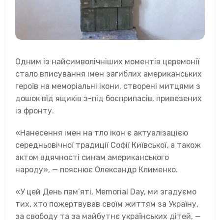
Одним із найсимволічніших моментів церемонії
стало вписування імен загиблих американських
героїв на меморіальні ікони, створені митцями з
дошок від ящиків з-під боєприпасів, привезених
із фронту.
«Нанесення імен на тло ікон є актуалізацією
середньовічної традиції Софії Київської, а також
актом вдячності синам американського
народу», — пояснює Олександр Клименко.
«У цей День пам’яті, Memorial Day, ми згадуємо
тих, хто пожертвував своїм життям за Україну,
за свободу та за майбутнє українських дітей, —