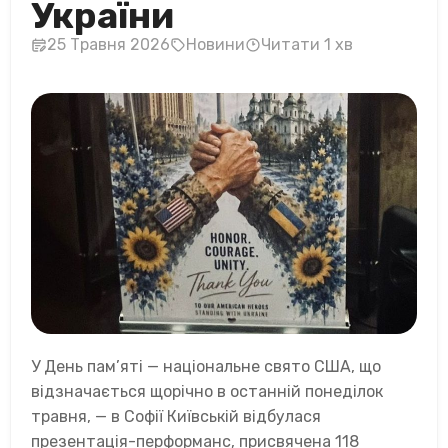
України
25 Травня 2026
Новини
Читати 1 хв
У День пам’яті — національне свято США, що
відзначається щорічно в останній понеділок
травня, — в Софії Київській відбулася
презентація-перформанс, присвячена 118