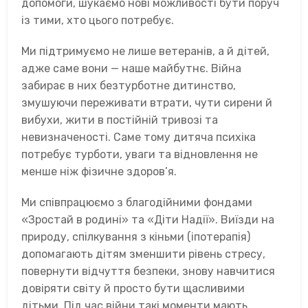
допомоги, шукаємо нові можливості бути поруч
із тими, хто цього потребує.
Ми підтримуємо не лише ветеранів, а й дітей,
адже саме вони — наше майбутнє. Війна
забирає в них безтурботне дитинство,
змушуючи переживати втрати, чути сирени й
вибухи, жити в постійній тривозі та
невизначеності. Саме тому дитяча психіка
потребує турботи, уваги та відновлення не
менше ніж фізичне здоров’я.
Ми співпрацюємо з благодійними фондами
«Зростай в родині» та «Діти Надії». Виїзди на
природу, спілкування з кіньми (іпотерапія)
допомагають дітям зменшити рівень стресу,
повернути відчуття безпеки, знову навчитися
довіряти світу й просто бути щасливими
дітьми. Під час війни такі моменти мають