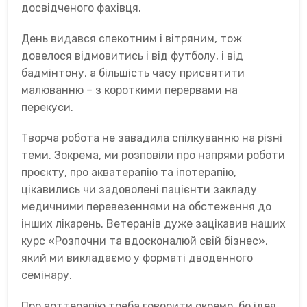
досвідченого фахівця.
День видався спекотним і вітряним, тож
довелося відмовитись і від футболу, і від
бадмінтону, а більшість часу присвятити
малюванню – з короткими перервами на
перекуси.
Творча робота не завадила спілкуванню на різні
теми. Зокрема, ми розповіли про напрями роботи
проєкту, про акватерапію та іпотерапію,
цікавились чи задоволені пацієнти закладу
медичними перевезеннями на обстеження до
інших лікарень. Ветеранів дуже зацікавив наших
курс «Розпочни та вдосконалюй свій бізнес»,
який ми викладаємо у форматі дводенного
семінару.
Про арттерапію треба говорити окремо, бо ідея