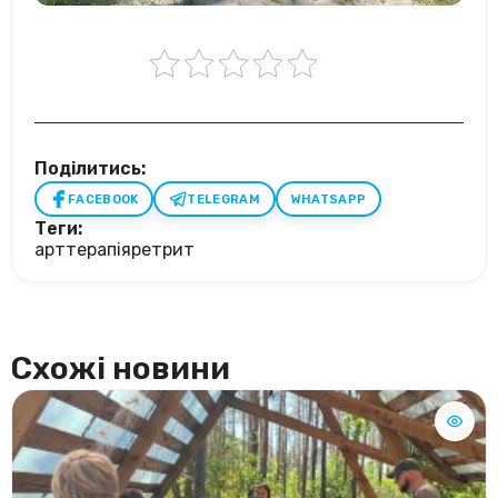
Поділитись:
FACEBOOK
TELEGRAM
WHATSAPP
Теги:
арттерапія
ретрит
Схожі новини