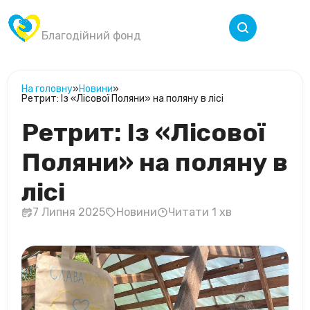
Крила Перемоги
Меню
Благодійний фонд
На головну
»
Новини
»
Ретрит: Із «Лісової Поляни» на поляну в лісі
Ретрит: Із «Лісової
Поляни» на поляну в
лісі
7 Липня 2025
Новини
Читати 1 хв