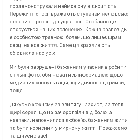
продемонстрували неймовірну відкритість.
Пережиті історії вражають ступенем нелюдської
ненависті росіян до українців. Особливо це
стосується наших полонених. Кожна розповідь
є особистою травмою, болем, що лишає шрам
серці на все життя. Саме ця вразливість
об’єднала нас усіх.
Ми були зворушені бажанням учасників робити
спільні фото, обмінюватись інформацією щодо
медичних консультацій, юридичної підтримки,
тощо.
Дякуємо кожному за звитягу і захист, за теплі
щирі серця, що не зачерствіли від болю, а
навпаки, наповнилися любов’ю, бажанням жити
та бути корисним у мирному житті. Поважаємо
та цінуємо вас!