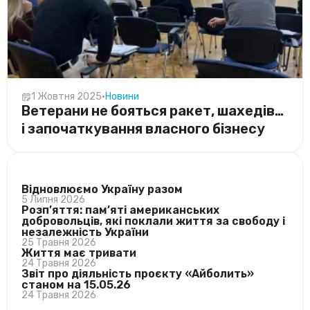
1 Жовтня 2025
•
Новини
Ветерани не бояться ракет, шахедів…
і започаткування власного бізнесу
ОСТАННІ НОВИНИ
Відновлюємо Україну разом
5 Липня 2026
Розп’яття: пам’яті американських
добровольців, які поклали життя за свободу і
незалежність України
25 Травня 2026
Життя має тривати
24 Травня 2026
Звіт про діяльність проєкту «Айболить»
станом на 15.05.26
24 Травня 2026