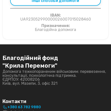
ІНШІ СПОСОБИ ДОПОМОГИ
IBAN:
UA923052990000026007015028460
Призначення:
Благодійна допомога
Благодійний фонд
"Крила Перемоги"
Допомога тяжкопораненим військовим: перевезення,
консультації, психологічна підтримка.
ЄДРПОУ: 42008206
Київ, вул. Мазепи, 3, офіс 321
Контакти
+380 63 782 9880