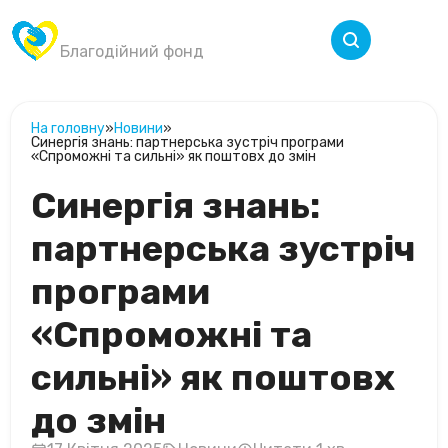
Крила Перемоги
Меню
Благодійний фонд
На головну
»
Новини
»
Синергія знань: партнерська зустріч програми
«Спроможні та сильні» як поштовх до змін
Синергія знань:
партнерська зустріч
програми
«Спроможні та
сильні» як поштовх
до змін